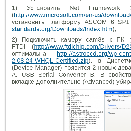
1) Установить Net Framewor
(
http://www.microsoft.com/en-us/download
установить платформу ASCOM 6 SP1
standards.org/Downloads/Index.htm
);
2) Подключить камеру cam8s к ПК, 
FTDI (
http://www.ftdichip.com/Drivers/D
оптимальна —
http://astroccd.org/wp-co
2.08.24-WHQL-Certified.zip
), в Диспет
(Device Manager) появится 2 новых дева
A, USB Serial Converter B. В свойс
вкладке Дополнительно (Advanced) убир