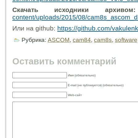
Скачать исходники архив
content/uploads/2015/08/cam8s_ascom_dr
Или на github:
https://github.com/vakule
Рубрика:
ASCOM
,
cam84
,
cam8s
,
software
Оставить комментарий
Имя (обязательно)
E-mail (не публикуется) (обязательно)
Web-сайт