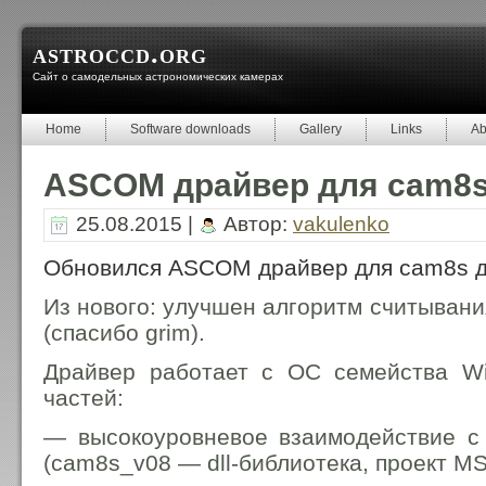
astroccd.org
Сайт о самодельных астрономических камерах
Home
Software downloads
Gallery
Links
Ab
ASCOM драйвер для cam8s,
25.08.2015 |
Автор:
vakulenko
Обновился ASCOM драйвер для cam8s до
Из нового: улучшен алгоритм считыван
(спасибо grim).
Драйвер работает с ОС семейства Wi
частей:
— высокоуровневое взаимодействие 
(cam8s_v08 — dll-библиотека, проект MS 