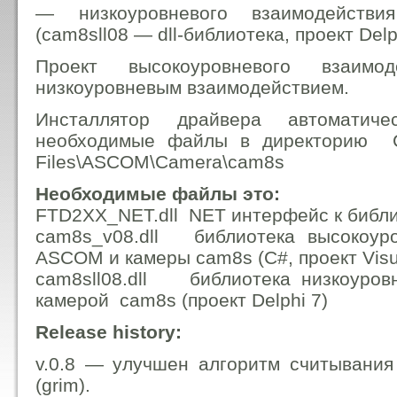
— низкоуровневого взаимодейств
(cam8sll08 — dll-библиотека, проект Delph
Проект высокоуровневого взаимо
низкоуровневым взаимодействием.
Инсталлятор драйвера автоматиче
необходимые файлы в директорию C:
Files\ASCOM\Camera\cam8s
Необходимые файлы это:
FTD2XX_NET.dll NET интерфейс к библиот
cam8s_v08.dll библиотека высокоуро
ASCOM и камеры cam8s (С#, проект Visua
cam8sll08.dll библиотека низкоуров
камерой cam8s (проект Delphi 7)
Release history:
v.0.8 — улучшен алгоритм считывани
(grim).