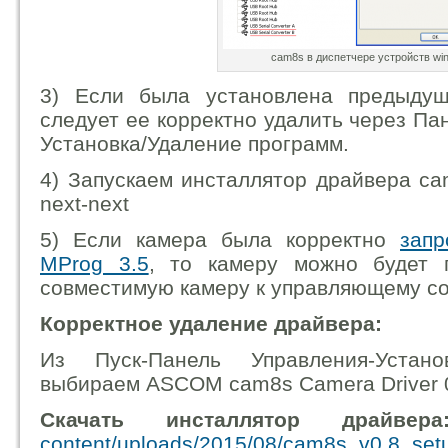
cam8s в диспетчере устройств wi
3) Если была установлена предыду
следует ее корректно удалить через Па
Установка/Удаление программ.
4) Запускаем инсталлятор драйвера cam
next-next
5) Если камера была корректно
запр
MProg 3.5
, то камеру можно будет 
совместимую камеру к управляющему соф
Корректное удаление драйвера:
Из Пуск-Панель Управления-Устано
выбираем ASCOM cam8s Camera Driver 0
Скачать инсталлятор драйве
content/uploads/2015/08/cam8s_v0.8_setu