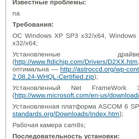
Известные проблемы:
na
Требования:
ОС Windows XP SP3 x32/x64, Windows 
x32/x64;
Установленные др
(
http://www.ftdichip.com/Drivers/D2XX.htm
оптимальна —
http://astroccd.org/wp-co
2.08.24-WHQL-Certified.zip
);
Установленный Net FrameWor
(
http://www.microsoft.com/en-us/download
Установленная платформа ASCOM 6 SP
standards.org/Downloads/Index.htm
);
Рабочая камера cam8s;
Последовательность установки: